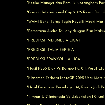
*Ketika Manajer dan Pemilik Nottingham For
*Garuda International Cup 2025 Resmi Dimul
*WAMI Bakal Tetap Tagih Royalti Meski Musi
*Perceraian Andre Taulany dengan Erin Maki
*PREDIKSI INDONESIA LIGA 1
*PREDIKSI ITALIA SERIE A
*PREDIKSI SPANYOL LA LIGA
*Hasil PSBS Biak Vs Borneo FC 0-1, Pesut Et
*Klasemen Terbaru MotoGP 2025 Usai Marc 
*Hasil Persita vs Persebaya 0-1, Rivera Jadi P
*Timnas U17 Indonesia Vs Uzbekistan 1-0: Go