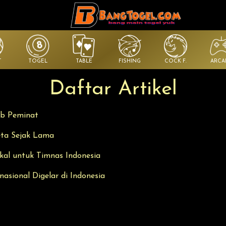
T
TOGEL
TABLE
FISHING
COCK F.
ARCA
Daftar Artikel
lub Peminat
teta Sejak Lama
kal untuk Timnas Indonesia
nasional Digelar di Indonesia