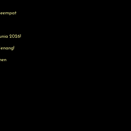
 Keempat
unia 2026!
Menang!
men