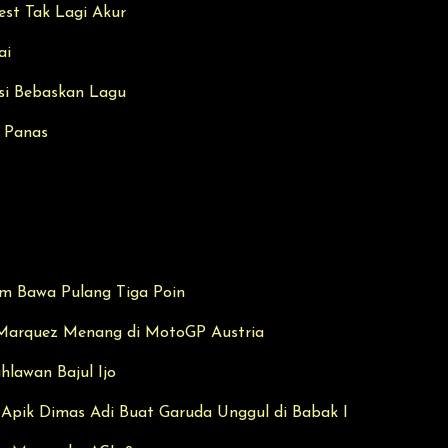
est Tak Lagi Akur
ai
si Bebaskan Lagu
n Panas
am Bawa Pulang Tiga Poin
Marquez Menang di MotoGP Austria
ahlawan Bajul Ijo
l Apik Dimas Adi Buat Garuda Unggul di Babak I