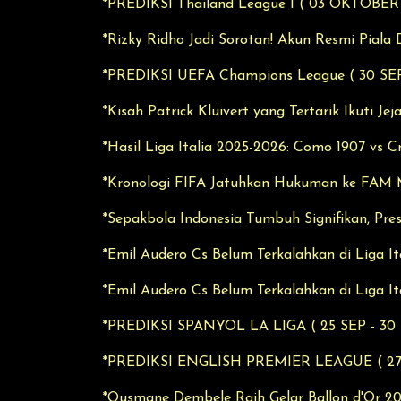
*PREDIKSI Thailand League 1 ( 03 OKTOBER
*Rizky Ridho Jadi Sorotan! Akun Resmi Pial
*PREDIKSI UEFA Champions League ( 30 SEP
*Kisah Patrick Kluivert yang Tertarik Ikuti J
*Hasil Liga Italia 2025-2026: Como 1907 vs 
*Kronologi FIFA Jatuhkan Hukuman ke FAM M
*Sepakbola Indonesia Tumbuh Signifikan, Pre
*Emil Audero Cs Belum Terkalahkan di Liga It
*Emil Audero Cs Belum Terkalahkan di Liga It
*PREDIKSI SPANYOL LA LIGA ( 25 SEP - 30 
*PREDIKSI ENGLISH PREMIER LEAGUE ( 27 
*Ousmane Dembele Raih Gelar Ballon d'Or 2