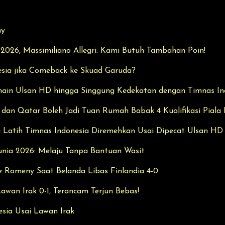
ny
-2026, Massimiliano Allegri: Kami Butuh Tambahan Poin!
esia jika Comeback ke Skuad Garuda?
main Ulsan HD hingga Singgung Kedekatan dengan Timnas In
 dan Qatar Boleh Jadi Tuan Rumah Babak 4 Kualifikasi Piala
 Latih Timnas Indonesia Diremehkan Usai Dipecat Ulsan HD
unia 2026: Melaju Tanpa Bantuan Wasit
e Romeny Saat Belanda Libas Finlandia 4-0
awan Irak 0-1, Terancam Terjun Bebas!
esia Usai Lawan Irak