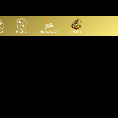
DE
PROMO
MEGAGACOR
ANUBIS