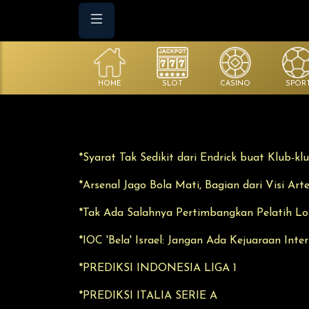
HOME
SLOT
CASINO
SPOR
*Syarat Tak Sedikit dari Endrick buat Klub-k
*Arsenal Jago Bola Mati, Bagian dari Visi Ar
*Tak Ada Salahnya Pertimbangkan Pelatih Lo
*IOC 'Bela' Israel: Jangan Ada Kejuaraan Inter
*PREDIKSI INDONESIA LIGA 1
*PREDIKSI ITALIA SERIE A