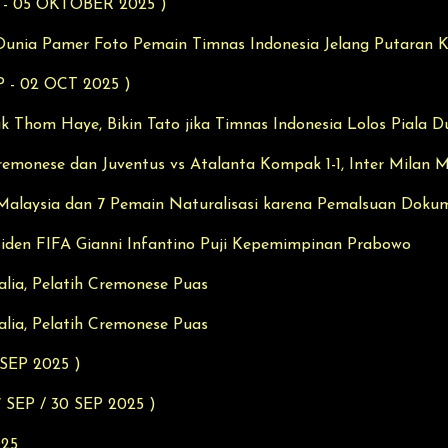
 - 05 OKTOBER 2025 )
a Dunia Pamer Foto Pemain Timnas Indonesia Jelang Putaran
 - 02 OCT 2025 )
ejak Thom Haye, Bikin Tato jika Timnas Indonesia Lolos Piala D
Cremonese dan Juventus vs Atalanta Kompak 1-1, Inter Milan 
alaysia dan 7 Pemain Naturalisasi karena Pemalsuan Doku
siden FIFA Gianni Infantino Puji Kepemimpinan Prabowo
alia, Pelatih Cremonese Puas
alia, Pelatih Cremonese Puas
SEP 2025 )
SEP / 30 SEP 2025 )
025