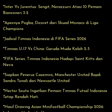
*Inter Vs Juventus: Sengit, Nerazzurri Atasi 10 Pemain
Bianconeri 3-2
*Apesnya Pogba, Dicoret dari Skuad Monaco di Liga
Champions
*Jadwal Timnas Indonesia di FIFA Series 2026
*Timnas U-17 Vs China: Garuda Muda Kalah 2-3
*FIFA Series: Timnas Indonesia Hadapi Saint Kitts dan
Nevis
*Siapkan Penerus Casemiro, Manchester United Bajak
Sandro Tonali dari Newcastle United
*Hector Souto Ingatkan Pemain Timnas Futsal Indonesia
Tetap Rendah Hati
*Hasil Drawing Asian Minifootball Championship 2026: