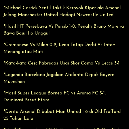
*Michael Carrick Sentil Taktik Keroyok Kiper ala Arsenal
Jelang Manchester United Hadapi Newcastle United
*Hasil HT Persebaya Vs Persib 1-0: Penalti Bruno Moreira
Bawa Bajul Ijo Unggul
*Cremonese Vs Milan 0-2, Leao Tatap Derbi Vs Inter:
Menang atau Mati
*Kata-kata Cesc Fabregas Usai Skor Como Vs Lecce 3-1
*Legenda Barcelona Jagokan Atalanta Depak Bayern
Muenchen
*Hasil Super League Borneo FC vs Arema FC 3-1,
Dominasi Pesut Etam
*Derita Arsenal Dibabat Man United 1-6 di Old Trafford
25 Tahun Lalu