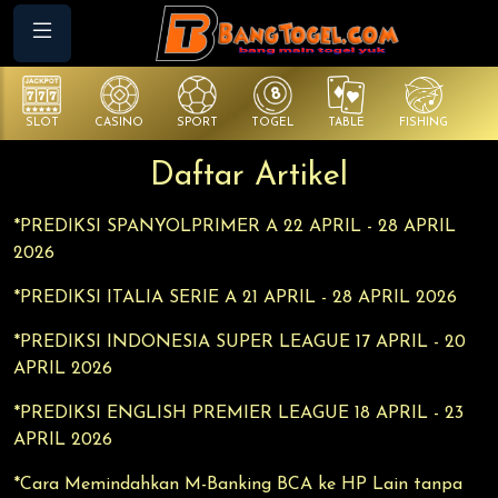
SLOT
CASINO
SPORT
TOGEL
TABLE
FISHING
CO
Daftar Artikel
*PREDIKSI SPANYOLPRIMER A 22 APRIL - 28 APRIL
2026
*PREDIKSI ITALIA SERIE A 21 APRIL - 28 APRIL 2026
*PREDIKSI INDONESIA SUPER LEAGUE 17 APRIL - 20
APRIL 2026
*PREDIKSI ENGLISH PREMIER LEAGUE 18 APRIL - 23
APRIL 2026
*Cara Memindahkan M-Banking BCA ke HP Lain tanpa