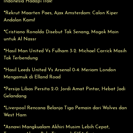
Indonesia Hadapi Irak!
*Rekrut Maarten Paes, Ajax Amsterdam: Calon Kiper
Andalan Kami!
*Cristiano Ronaldo Disebut Tak Senang, Mogok Main
untuk Al Nassr
*Hasil Man United Vs Fulham 3-2: Michael Carrick Masih
Tak Terbendung
*Hasil Leeds United Vs Arsenal 0-4: Meriam London
Mengamuk di Elland Road
*Persija Libas Persita 2-0: Jordi Amat Pintar, Hebat Jadi
Gelandang
*Liverpool Rencana Belanja Tiga Pemain dari Wolves dan
West Ham
*Asnawi Mangkualam Akhiri Musim Lebih Cepat,