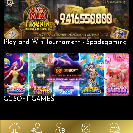
Play and Win Tournament - Spadegaming
GGSOFT GAMES