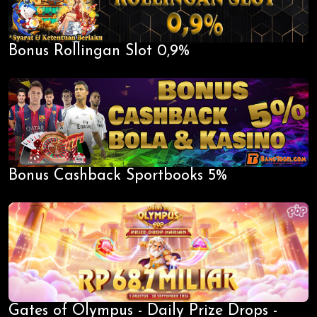
Bonus Rollingan Slot 0,9%
Bonus Cashback Sportbooks 5%
Gates of Olympus - Daily Prize Drops -