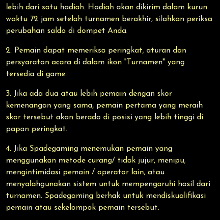
lebih dari satu hadiah. Hadiah akan dikirim dalam kurun
waktu 72 jam setelah turnamen berakhir, silahkan periksa
perubahan saldo di dompet Anda.
2. Pemain dapat memeriksa peringkat, aturan dan
persyaratan acara di dalam ikon "Turnamen" yang
tersedia di game.
3. Jika ada dua atau lebih pemain dengan skor
kemenangan yang sama, pemain pertama yang meraih
skor tersebut akan berada di posisi yang lebih tinggi di
papan peringkat.
4. Jika Spadegaming menemukan pemain yang
menggunakan metode curang/ tidak jujur, menipu,
mengintimidasi pemain / operator lain, atau
menyalahgunakan sistem untuk mempengaruhi hasil dari
turnamen. Spadegaming berhak untuk mendiskualifikasi
pemain atau sekelompok pemain tersebut.