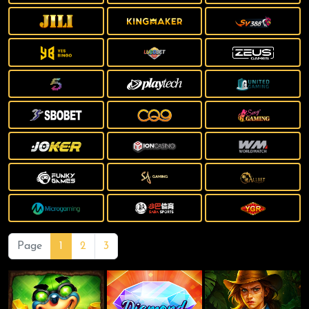
Page
1
2
3