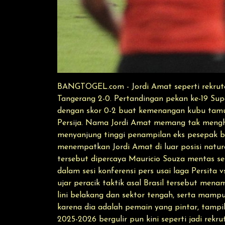
BANGTOGEL.com - Jordi Amat seperti rekrutan
Tangerang 2-0. Pertandingan pekan ke-19 Supe
dengan skor 0-2 buat kemenangan kubu tamu
Persija. Nama Jordi Amat memang tak menghias
menyanjung tinggi penampilan eks pesepak b
menempatkan Jordi Amat di luar posisi natur
tersebut dipercaya Mauricio Souza mentas se
dalam sesi konferensi pers usai laga Persita v
ujar peracik taktik asal Brasil tersebut m
lini belakang dan sektor tengah, serta mam
karena dia adalah pemain yang pintar, tampil
2025-2026 bergulir pun kini seperti jadi rek