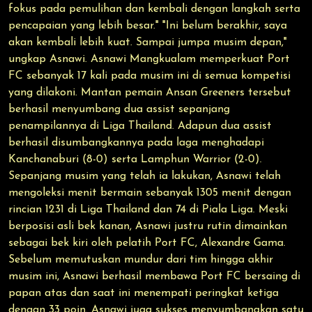
fokus pada pemulihan dan kembali dengan langkah serta
pencapaian yang lebih besar." "Ini belum berakhir, saya
akan kembali lebih kuat. Sampai jumpa musim depan,"
ungkap Asnawi. Asnawi Mangkualam memperkuat Port
FC sebanyak 17 kali pada musim ini di semua kompetisi
yang dilakoni. Mantan pemain Ansan Greeners tersebut
berhasil menyumbang dua assist sepanjang
penampilannya di Liga Thailand. Adapun dua assist
berhasil disumbangkannya pada laga menghadapi
Kanchanaburi (8-0) serta Lamphun Warrior (2-0).
Sepanjang musim yang telah ia lakukan, Asnawi telah
mengoleksi menit bermain sebanyak 1305 menit dengan
rincian 1231 di Liga Thailand dan 74 di Piala Liga. Meski
berposisi asli bek kanan, Asnawi justru rutin dimainkan
sebagai bek kiri oleh pelatih Port FC, Alexandre Gama.
Sebelum memutuskan mundur dari tim hingga akhir
musim ini, Asnawi berhasil membawa Port FC bersaing di
papan atas dan saat ini menempati peringkat ketiga
dengan 33 poin. Asnawi juga sukses menyumbangkan satu