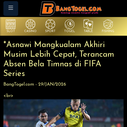
SLOT
CASINO
SPORT
TOGEL
TABLE
FISHING
CO
*Asnawi Mangkualam Akhiri
Musim Lebih Cepat, Terancam
Absen Bela Timnas di FIFA
Series
BangTogel.com - 29/JAN/2026
<br>