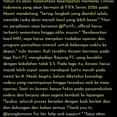
tahun itu akan melewatkan kesempatan membela Timnas
Indonesia yang akan bermain di FIFA Series 2026 pada
Maret mendatang. "Setiap langkah yang diambil selalu
memiliki risiko demi meraih hasil yang lebih besar." "Hari
ini, perjalanan saya bersama @Portfc_official harus
terhenti sementara hingga akhir musim." "Berdasarkan
hasil MRI, saya harus menjalani tindakan operasi dan
program pemulihan intensif untuk beberapa waktu ke
depan," tulis Asnawi. Kali terakhir Asnawi bermain pada
laga Port FC menghadapi Rayong FC yang berakhir
dengan kekalahan telak 2-5. Pada laga itu, Asnawi harus
mandi lebih cepat usaia mendapat kartu merah pada
menit ke-41. Meski begitu, belum diketahui kronologi
cedera yang menimpanya hingga terpaksa naik ke meja
operasi. Saat ini Asnawi hanya fokus pada penyembuhan
cedera dan berjanji akan segera kembali ke lapangan.
"Syukur, seluruh proses berjalan dengan baik berkat doa
dan dukungan dari kalian semua. Thank you to
@panglamsam for her help and support." "Saya akan