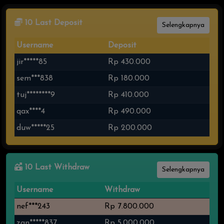
10 Last Deposit
Selengkapnya
Username
Deposit
jir*****85
Rp 430.000
sem***838
Rp 180.000
tuj********9
Rp 410.000
qax****4
Rp 490.000
duw*****25
Rp 200.000
10 Last Withdraw
Selengkapnya
Username
Withdraw
boy*****693
Rp 3.600.000
nef***243
Rp 7.800.000