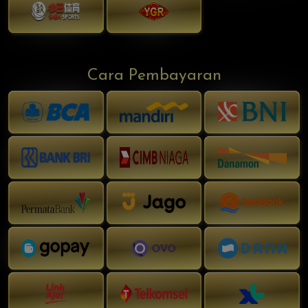
Cara Pembayaran