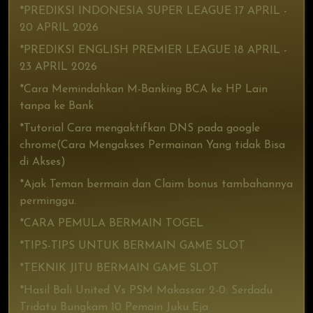
*PREDIKSI INDONESIA SUPER LEAGUE 17 APRIL -
20 APRIL 2026
*PREDIKSI ENGLISH PREMIER LEAGUE 18 APRIL -
23 APRIL 2026
*Cara Memindahkan M-Banking BCA ke HP Lain
tanpa ke Bank
*Tutorial Cara mengaktifkan DNS pada google
chrome(Cara Mengakses Permainan Yang tidak Bisa
di Akses)
*Ajak Teman bermain dan Claim bonus tambahannya
perminggu.
*CARA PEMULA BERMAIN TOGEL
*TIPS-TIPS UNTUK BERMAIN GAME SLOT
*TEKNIK JITU BERMAIN GAME SLOT
*Hasil Bali United Vs PSM Makassar 2-0: Serdadu
Tridatu Bungkam 10 Pemain Juku Eja