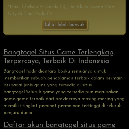
*Hasil Chelsea Vs Leeds 1-0, The Blues Lawan Man
City di Final Piala FA
Lihat lebih banyak
Bangtogel Situs Game Terlengkap,
Terpercaya, Terbaik Di Indonesia
Bangtogel hadir diantara bosku semuanya untuk
memberikan sebuah pengalaman terbaik dalam bermain
berbagai jenis game yang tersedia di situs
bangtogel.Seluruh game yang tersedia pun merupakan
game-game terbaik dari providernya masing-masing yang
memiliki tingkat peminat permainan tertinggi di seluruh
penjuru dunia.
Daftar akun bangtogel situs game