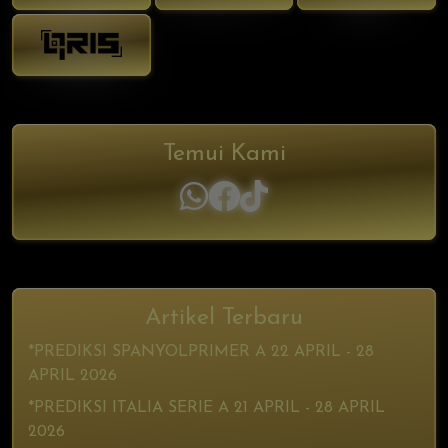
Temui Kami
Artikel Terbaru
*PREDIKSI SPANYOLPRIMER A 22 APRIL - 28
APRIL 2026
*PREDIKSI ITALIA SERIE A 21 APRIL - 28 APRIL
2026