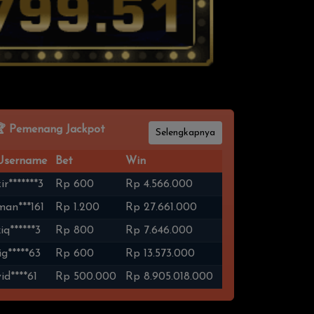
 Pemenang Jackpot
Selengkapnya
Username
Bet
Win
ir*******3
Rp 600
Rp 4.566.000
man***161
Rp 1.200
Rp 27.661.000
xiq******3
Rp 800
Rp 7.646.000
jig*****63
Rp 600
Rp 13.573.000
vid****61
Rp 500.000
Rp 8.905.018.000