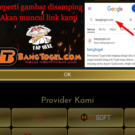
OK
Provider Kami