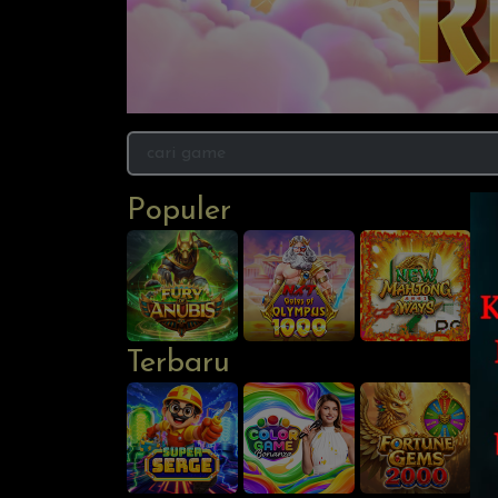
Populer
Terbaru