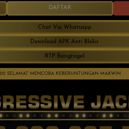
DAFTAR
Chat Via Whatsapp
Download APK Anti Blokir
RTP Bangtogel
ERUNTUNGAN MAXWIN