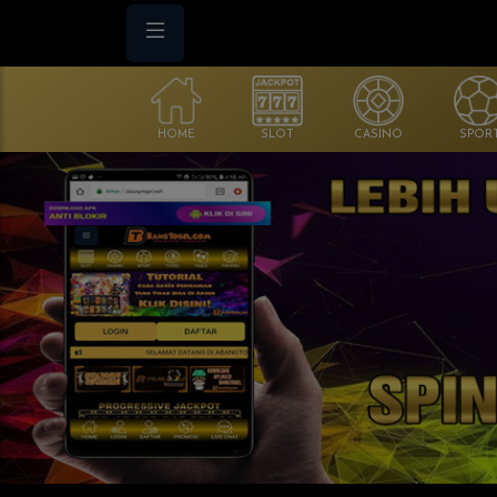
HOME
SLOT
CASINO
SPOR