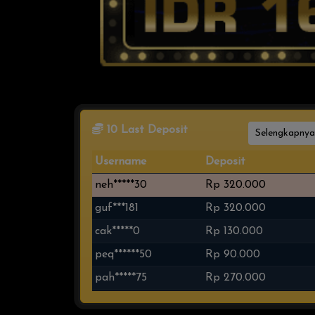
10 Last Deposit
Selengkapny
Username
Deposit
pih****343
Rp 430.000
qir***608
Rp 340.000
neh*****30
Rp 320.000
guf***181
Rp 320.000
cak*****0
Rp 130.000
peq******50
Rp 90.000