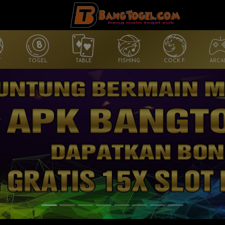
T
TOGEL
TABLE
FISHING
COCK F.
ARCA