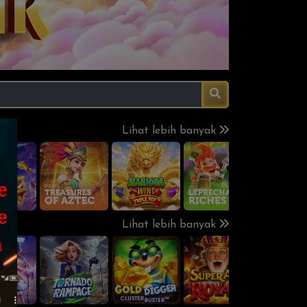
Lihat lebih banyak
Lihat lebih banyak