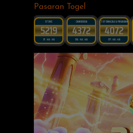
pah*****75
Rp 270.000
Pasaran Togel
vol*****6
Rp 230.000
WESTHAM
STOKE
CAMBODIA
TOTOMACAU 6 PASARAN
qum******2
Rp 200.000
5068
5219
4372
4072
19 : 46 : 43
21 : 46 : 43
06 : 46 : 43
07 : 46 : 43