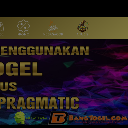
DE
PROMO
MEGAGACOR
ANUBIS