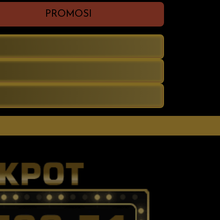
PROMOSI