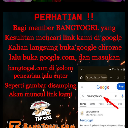
Provider Kami