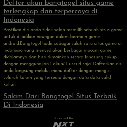
Daftar akun bangtogel situs game
terlengkap dan terpercaya di
Indonesia
Pastikan diri anda tidak salah memilih sebuah situs game
untuk dijadikan naungan dalam bermain game
android.Bangtogel hadir sebagai salah satu situs game di
indonesia yang menyediakan berbagai macam game
didalamnya dan bisa dimainkan secara langsung cukup
dengan menggunakan 1 akun/ 1 userid saja. Daftarkan diri
anda langsung melalui menu daftar dengan mengisi
seluruh kolom yang tersedia dengan data-data valid
kalian.
Salam Dari Bangtogel Situs Terbaik
Di Indonesia
Powered By