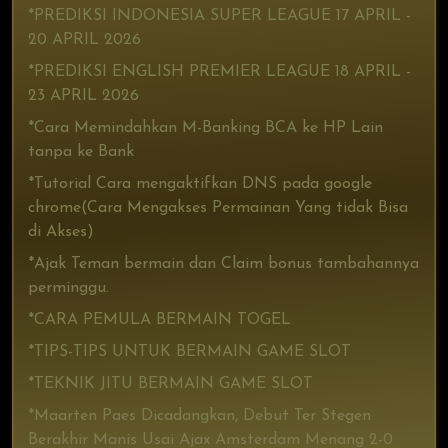
*PREDIKSI INDONESIA SUPER LEAGUE 17 APRIL -
20 APRIL 2026
*PREDIKSI ENGLISH PREMIER LEAGUE 18 APRIL -
23 APRIL 2026
*Cara Memindahkan M-Banking BCA ke HP Lain
tanpa ke Bank
*Tutorial Cara mengaktifkan DNS pada google
chrome(Cara Mengakses Permainan Yang tidak Bisa
di Akses)
*Ajak Teman bermain dan Claim bonus tambahannya
perminggu.
*CARA PEMULA BERMAIN TOGEL
*TIPS-TIPS UNTUK BERMAIN GAME SLOT
*TEKNIK JITU BERMAIN GAME SLOT
*Maarten Paes Dicadangkan, Debut Ter Stegen
Berakhir Manis Usai Ajax Amsterdam Menang 2-0