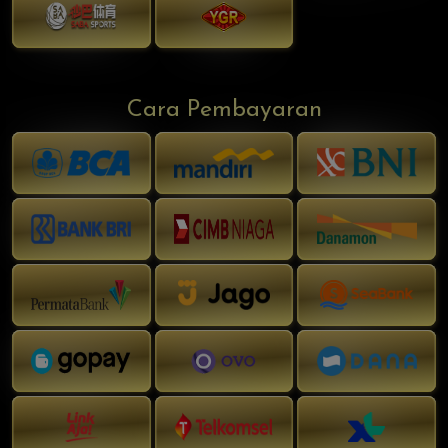
Cara Pembayaran