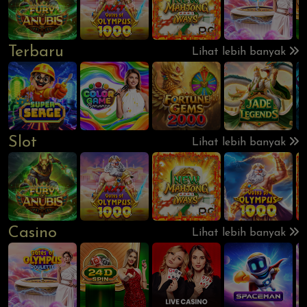
Terbaru
Lihat lebih banyak
Slot
Lihat lebih banyak
Casino
Lihat lebih banyak