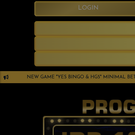
LOGIN
 BINGO & HG5" MINIMAL BET 100 SELAMAT MENCOB