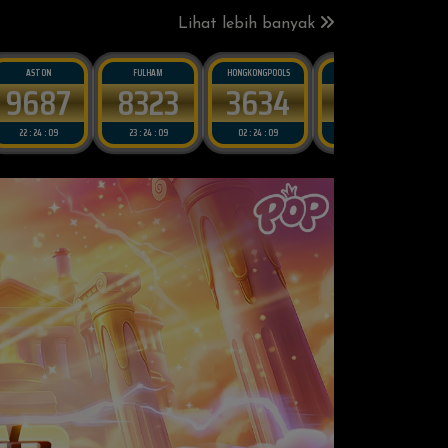
Lihat lebih banyak
ASTON
FULHAM
HONGKONGPOOLS
SYDNEY LOTTO
9687
8323
3634
3712
22 : 24 : 07
23 : 24 : 07
02 : 24 : 07
17 : 24 : 07