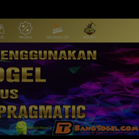
DE
PROMO
MEGAGACOR
ANUBIS