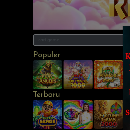
Populer
Terbaru