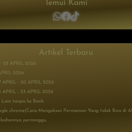
Temui Kami
Artikel Terbaru
 28 APRIL 2026
APRIL 2026
APRIL - 20 APRIL 2026
APRIL - 23 APRIL 2026
Lain tanpa ke Bank
gle chrome(Cara Mengakses Permainan Yang tidak Bisa di A
mbahannya perminggu.